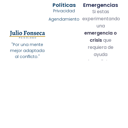
Políticas
Emergencias
Privacidad
Si estas
experimentando
Agendamiento
una
emergencia o
crisis
que
"Por una mente
requiera de
mejor adaptada
ayuda
al conflicto."
inmediata ,
llama a la
línea 192
Opción 4 (solo
en
Colombia),
o
dirígete a la
clínica de
urgencias más
cercana.