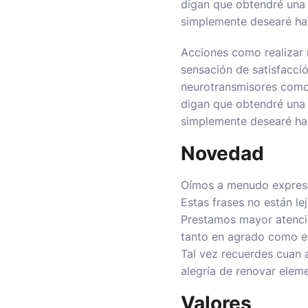
digan que obtendré una g
simplemente desearé hac
Acciones como realizar 
sensación de satisfacci
neurotransmisores como 
digan que obtendré una g
simplemente desearé hac
Novedad
Oímos a menudo expresio
Estas frases no están le
Prestamos mayor atenció
tanto en agrado como en
Tal vez recuerdes cuan 
alegría de renovar eleme
Valores