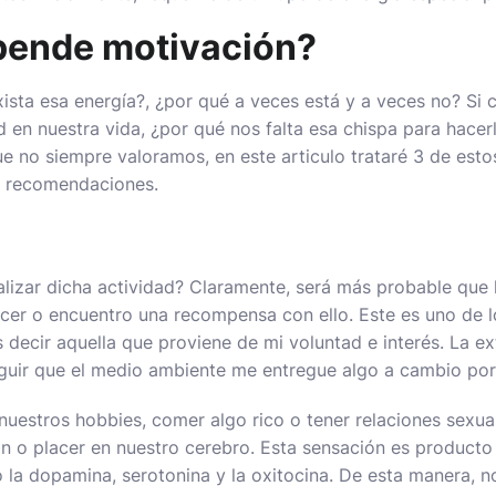
pende motivación?
sta esa energía?, ¿por qué a veces está y a veces no? Si c
d en nuestra vida, ¿por qué nos falta esa chispa para hace
 no siempre valoramos, en este articulo trataré 3 de estos
s recomendaciones.
alizar dicha actividad? Claramente, será más probable que l
acer o encuentro una recompensa con ello. Este es uno de 
s decir aquella que proviene de mi voluntad e interés. La ex
eguir que el medio ambiente me entregue algo a cambio por
nuestros hobbies, comer algo rico o tener relaciones sexua
ón o placer en nuestro cerebro. Esta sensación es producto 
la dopamina, serotonina y la oxitocina. De esta manera, n